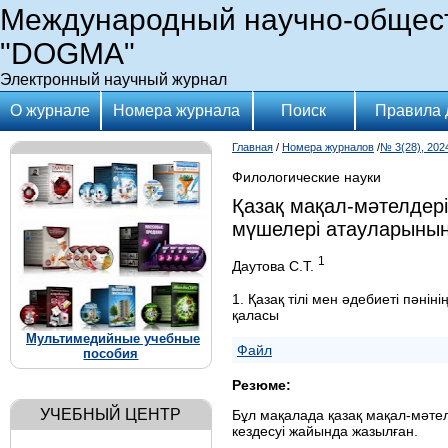
Международный научно-общес
"DOGMA"
Электронный научный журнал
О журнале
Номера журнала
Поиск
Правила 
Главная
/
Номера журналов
/
№ 3(28), 202
Филологические науки
Қазақ мақал-мәтелдері
мүшелері атауларының
1
Даутова С.Т.
1. Қазақ тілі мен әдебиеті пән
қаласы
Мультимедийные учебные
Файл
пособия
Резюме:
УЧЕБНЫЙ ЦЕНТР
Бұл мақалада қазақ мақал-мәте
кездесуі жайында жазылған.