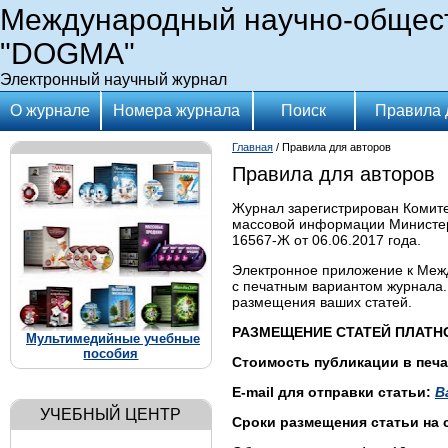
Международный научно-общес
"DOGMA"
Электронный научный журнал
О журнале
Номера журнала
Поиск
Правила 
Главная
/ Правила для авторов
Правила для авторов
Журнал зарегистрирован Комите
массовой информации Министер
16567-Ж от 06.06.2017 года.
Электронное приложение к Меж
с печатным вариантом журнала. 
размещения ваших статей.
РАЗМЕЩЕНИЕ СТАТЕЙ ПЛАТН
Мультимедийные учебные
пособия
Стоимость публикации в печа
E-mail для отправки статьи
:
B
УЧЕБНЫЙ ЦЕНТР
Сроки размещения статьи на 