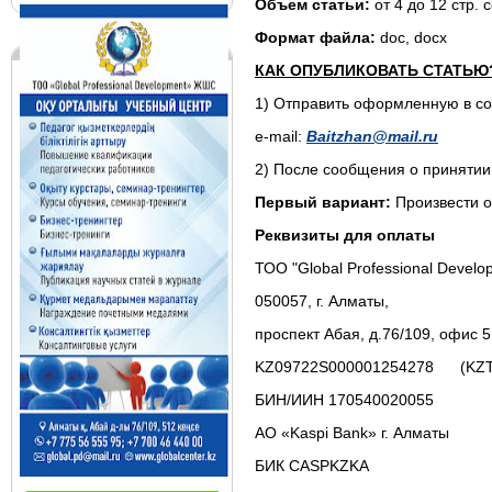
Объем статьи:
от 4 до 12 стр.
Формат файла:
doc, docx
КАК ОПУБЛИКОВАТЬ СТАТЬЮ
1) Отправить оформленную в со
e-mail:
Baitzhan@mail.ru
2) После сообщения о принятии 
Первый вариант:
Произвести 
Реквизиты для оплаты
ТОО "Global Professional Develo
050057, г. Алматы,
проспект Абая, д.76/109, офис 
KZ09722S000001254278 (KZT
БИН/ИИН 170540020055
АО «Kaspi Bank» г. Алматы
БИК CASPKZKA